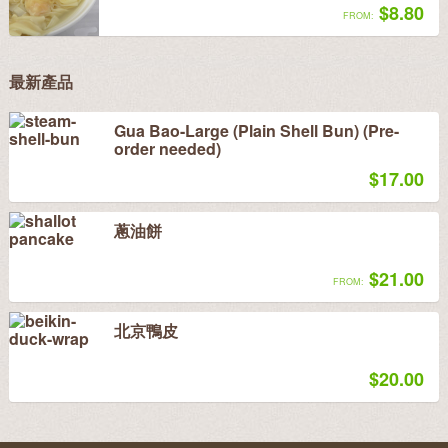
$8.80
FROM:
最新產品
Gua Bao-Large (Plain Shell Bun) (Pre-
order needed)
$17.00
蔥油餅
$21.00
FROM:
北京鴨皮
$20.00