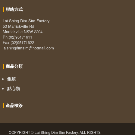
聯絡方式
Lai Shing Dim Sim Factory
53 Marrickville Rd
Marrickville NSW 2204
Ph:(02)95171611
Fax:(02)95171622
laishingdimsim@hotmail.com
商品分類
飽類
點心類
產品標簽
COPYRIGHT © Lai Shing Dim Sim Factory. ALL RIGHTS