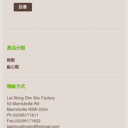
產品分類
飽類
點心類
聯絡方式
Lai Shing Dim Sim Factory
53 Marrickville Rd
Marrickville NSW 2204
Ph:(02)95171611
Fax:(02)95171622
laishingdimsim@hotmail.com