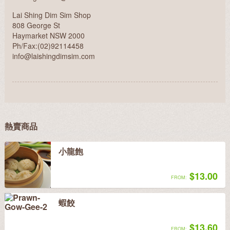
Lai Shing Dim Sim Shop
808 George St
Haymarket NSW 2000
Ph/Fax:(02)92114458
info@laishingdimsim.com
熱賣商品
小龍飽
$13.00
FROM:
蝦餃
$13.60
FROM: